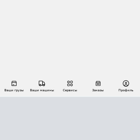
Ваши грузы
Ваши машины
Сервисы
Заказы
Профиль
АВТОМАТИЗАЦИЯ ПЕРЕВОЗОК
Площадки
Заказы
Торги
Тендеры
АТИ-Доки