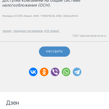
доступна компаниям на общей системе
налогообложения (ОСН).
Реклама АО ВТБ Лизинг, ИНН: 7709378229, ERID: 2SDnjcefKnh
лизинг
продажи грузовиков
втб лизинг
1267 просмотров всего.
ОБСУДИТЬ
Дзен