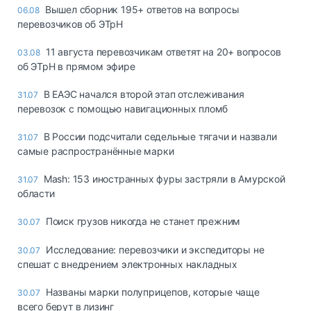
Вышел сборник 195+ ответов на вопросы
06.08
перевозчиков об ЭТрН
11 августа перевозчикам ответят на 20+ вопросов
03.08
об ЭТрН в прямом эфире
В ЕАЭС начался второй этап отслеживания
31.07
перевозок с помощью навигационных пломб
В России подсчитали седельные тягачи и назвали
31.07
самые распространённые марки
Mash: 153 иностранных фуры застряли в Амурской
31.07
области
Поиск грузов никогда не станет прежним
30.07
Исследование: перевозчики и экспедиторы не
30.07
спешат с внедрением электронных накладных
Названы марки полуприцепов, которые чаще
30.07
всего берут в лизинг