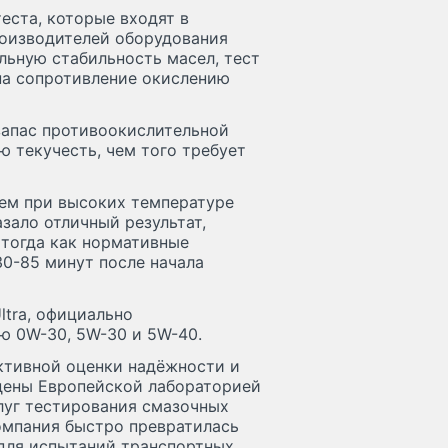
еста, которые входят в
роизводителей оборудования
льную стабильность масел, тест
на сопротивление окислению
запас противоокислительной
ю текучесть, чем того требует
шем при высоких температуре
казало отличный результат,
 тогда как нормативные
0-85 минут после начала
ltra, официально
ю 0W-30, 5W-30 и 5W-40.
ктивной оценки надёжности и
дены Европейской лабораторией
луг тестирования смазочных
омпания быстро превратилась
для испытаний транспортных