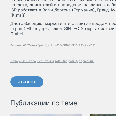
средств, двигателей и проведения различных лаб
ISP работают в Зальцбергене (Германия), Гранд-К
(Китай).
Дистрибьюцию, маркетинг и развитие продаж про
стран СНГ осуществляет SINTEC Group, эксклюзивн
GmbH.
Реклама АО "Синтек Групп", ИНН: 4025458167, ERID: 2SDnjdcXZU5
моторные масла
испытания
rolf ultra
рольф
германия
ОБСУДИТЬ
Публикации по теме