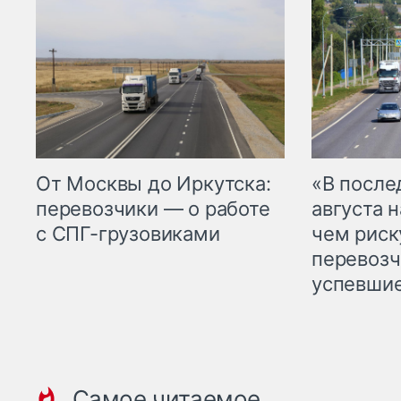
От Москвы до Иркутска:
«В посл
перевозчики — о работе
августа н
с СПГ-грузовиками
чем рис
перевозч
успевшие
Самое читаемое