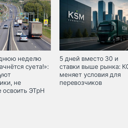
еднюю неделю
5 дней вместо 30 и
ачнётся суета!»:
ставки выше рынка: 
куют
меняет условия для
ики, не
перевозчиков
 освоить ЭТрН