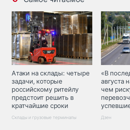
Атаки на склады: четыре
«В посл
задачи, которые
августа н
российскому ритейлу
чем рис
предстоит решить в
перевозч
кратчайшие сроки
успевшие
Склады и грузовые терминалы
Дзен