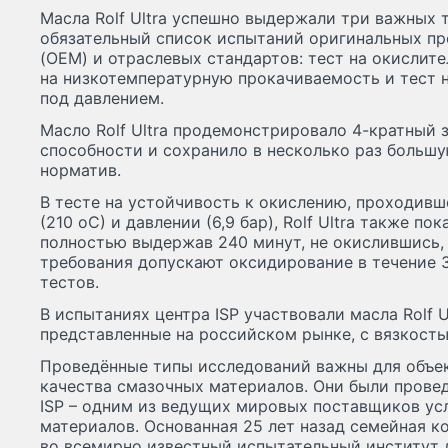
Масла Rolf Ultra успешно выдержали три важных т
обязательный список испытаний оригинальных п
(OEM) и отраслевых стандартов: тест на окислите
на низкотемпературную прокачиваемость и тест 
под давлением.
Масло Rolf Ultra продемонстрировало 4-кратный 
способности и сохранило в несколько раз большу
норматив.
В тесте на устойчивость к окислению, проходив
(210 оС) и давлении (6,9 бар), Rolf Ultra также по
полностью выдержав 240 минут, не окислившись,
требования допускают оксидирование в течение 3
тестов.
В испытаниях центра ISP участвовали масла Rolf U
представленные на российском рынке, с вязкость
Проведённые типы исследований важны для объе
качества смазочных материалов. Они были прове
ISP – одним из ведущих мировых поставщиков ус
материалов. Основанная 25 лет назад семейная к
во всемирно известный испытательный институт 