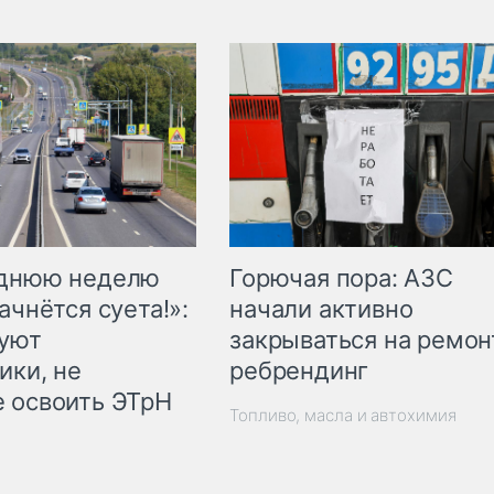
Горючая пора: АЗС
еднюю неделю
начали активно
ачнётся суета!»:
закрываться на ремон
куют
ребрендинг
ики, не
 освоить ЭТрН
Топливо, масла и автохимия