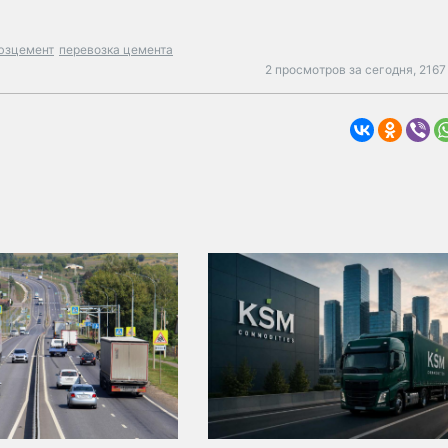
юзцемент
перевозка цемента
2 просмотров за сегодня,
2167