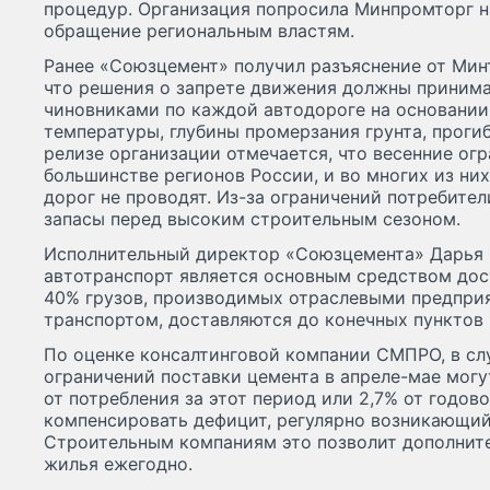
процедур. Организация попросила Минпромторг 
обращение региональным властям.
Ранее «Союзцемент» получил разъяснение от Минт
что решения о запрете движения должны приним
чиновниками по каждой автодороге на основании
температуры, глубины промерзания грунта, прогиб
релизе организации отмечается, что весенние огр
большинстве регионов России, и во многих из ни
дорог не проводят. Из-за ограничений потребител
запасы перед высоким строительным сезоном.
Исполнительный директор «Союзцемента» Дарья 
автотранспорт является основным средством дос
40% грузов, производимых отраслевыми предпри
транспортом, доставляются до конечных пунктов 
По оценке консалтинговой компании СМПРО, в сл
ограничений поставки цемента в апреле-мае могут
от потребления за этот период или 2,7% от годов
компенсировать дефицит, регулярно возникающий
Строительным компаниям это позволит дополнител
жилья ежегодно.