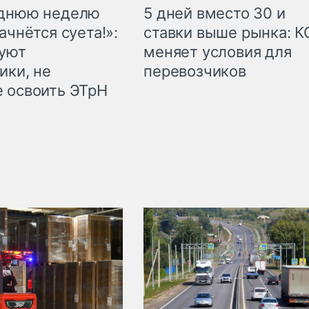
еднюю неделю
5 дней вместо 30 и
ачнётся суета!»:
ставки выше рынка: 
куют
меняет условия для
ики, не
перевозчиков
 освоить ЭТрН