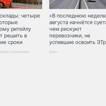
 склады: четыре
«В последнюю недел
которые
августа начнётся суета
ому ритейлу
чем рискуют
т решить в
перевозчики, не
ие сроки
успевшие освоить ЭТ
зовые терминалы
Дзен