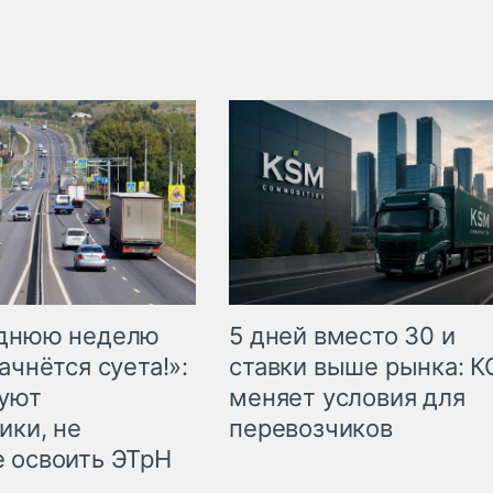
еднюю неделю
5 дней вместо 30 и
ачнётся суета!»:
ставки выше рынка: 
куют
меняет условия для
ики, не
перевозчиков
 освоить ЭТрН