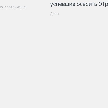
успевшие освоить ЭТ
ла и автохимия
Дзен