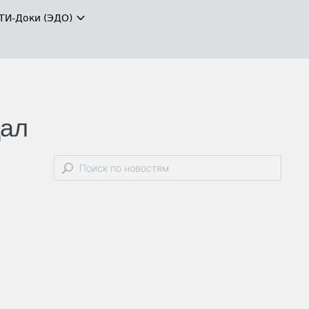
ТИ-Доки (ЭДО)
дал