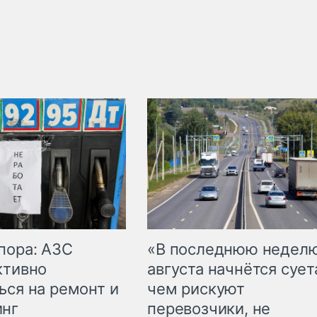
пора: АЗС
«В последнюю недел
ктивно
августа начнётся суета
ься на ремонт и
чем рискуют
инг
перевозчики, не