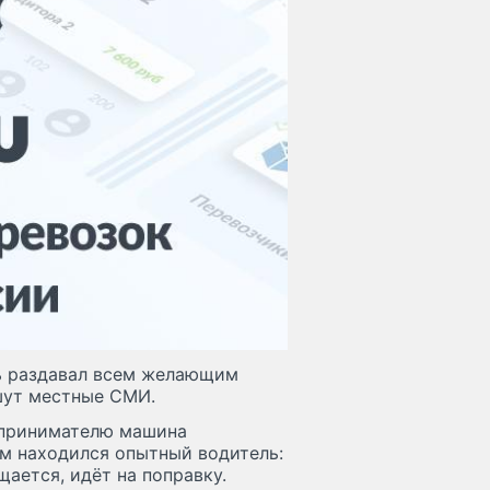
ь раздавал всем желающим
шут местные СМИ.
дпринимателю машина
ём находился опытный водитель:
щается, идёт на поправку.