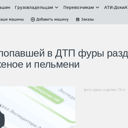
ашин
Грузовладельцам
Перевозчикам
АТИ-Доки
А
Ваши машины
Добавить машину
Заказы
 попавшей в ДТП фуры раз
еное и пельмени
фото здесь и далее: 74.ru