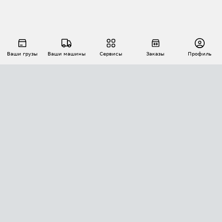
Ваши грузы
Ваши машины
Сервисы
Заказы
Профиль
АВТОМАТИЗАЦИЯ ПЕРЕВОЗОК
Площадки
Заказы
Торги
Тендеры
АТИ-Доки
GPS-мониторинг
АТИ Мессенджер
Цепочки грузов
API ATI.SU
ПОЛЕЗНОЕ
Расчет расстояний
БЕЗОПАСНОСТЬ
Академия ATI.SU
ATI.SU о безопасности
Звезды ATI.SU на вашем сайте
КОНТАКТЫ И ТАРИФЫ