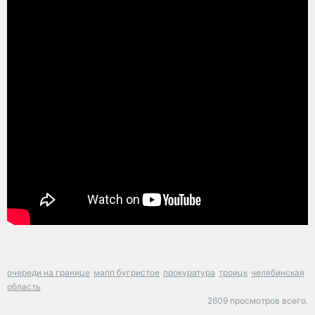
очереди на границе
мапп бугристое
прокуратура
троицк
челябинская
область
2609 просмотров всего.