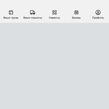
Ваши грузы
Ваши машины
Сервисы
Заказы
Профиль
АВТОМАТИЗАЦИЯ ПЕРЕВОЗОК
Площадки
Заказы
Торги
Тендеры
АТИ-Доки
GPS-мониторинг
АТИ Мессенджер
Цепочки грузов
API ATI.SU
ПОЛЕЗНОЕ
Расчет расстояний
БЕЗОПАСНОСТЬ
Академия ATI.SU
ATI.SU о безопасности
Звезды ATI.SU на вашем сайте
КОНТАКТЫ И ТАРИФЫ
Памятка по проверке контрагентов
Индекс ATI.SU FTL РФ
О системе ATI.SU
Светофор+