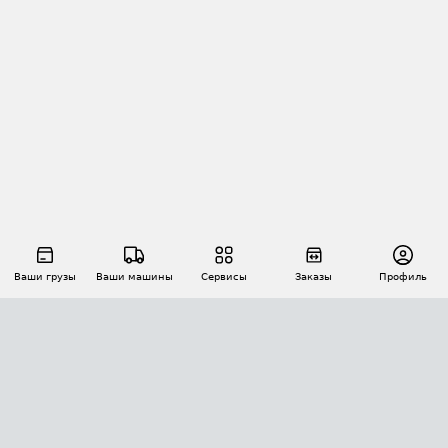
Ваши грузы
Ваши машины
Сервисы
Заказы
Профиль
АВТОМАТИЗАЦИЯ ПЕРЕВОЗОК
Площадки
Заказы
Торги
Тендеры
АТИ-Доки
GPS-мониторинг
АТИ Мессенджер
Цепочки грузов