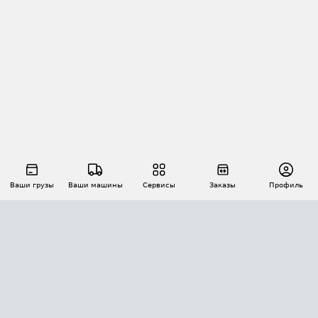
Ваши грузы
Ваши машины
Сервисы
Заказы
Профиль
АВТОМАТИЗАЦИЯ ПЕРЕВОЗОК
Площадки
Заказы
Торги
Тендеры
АТИ-Доки
GPS-мониторинг
АТИ Мессенджер
Цепочки грузов
API ATI.SU