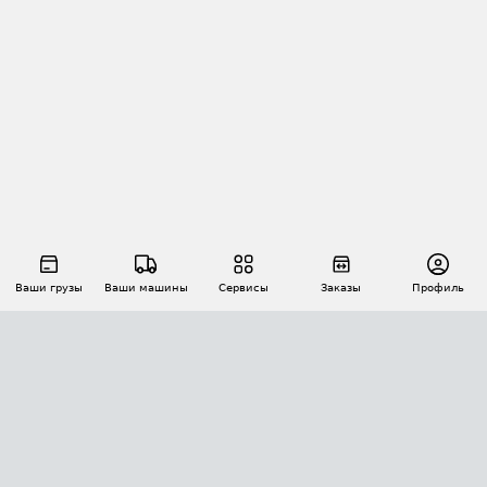
Ваши грузы
Ваши машины
Сервисы
Заказы
Профиль
АВТОМАТИЗАЦИЯ ПЕРЕВОЗОК
Площадки
Заказы
Торги
Тендеры
АТИ-Доки
GPS-мониторинг
АТИ Мессенджер
Цепочки грузов