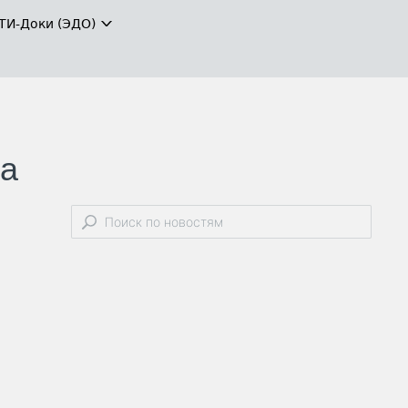
ТИ-Доки (ЭДО)
на