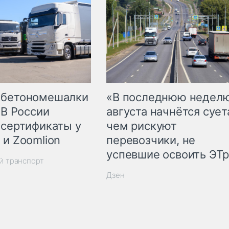
 бетономешалки
«В последнюю недел
 В России
августа начнётся суета
 сертификаты у
чем рискуют
 и Zoomlion
перевозчики, не
успевшие освоить ЭТ
й транспорт
Дзен