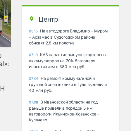
Центр
На автодороге Владимир – Муром
08:15
– Арзамас в Судогодском районе
обновят 2,8 км полотна
ю
КАЗ нарастит выпуск стартерных
07:19
аккумуляторов на 20% благодаря
!»:
инвестициям в 380 млн руб.
На ремонт коммунальной и
07:06
грузовой спецтехники в Туле выделили
рН
40 млн руб.
В Ивановской области на год
07.08
раньше привели в порядок 5 км
автодороги Ильинское-Хованское –
Кулачево