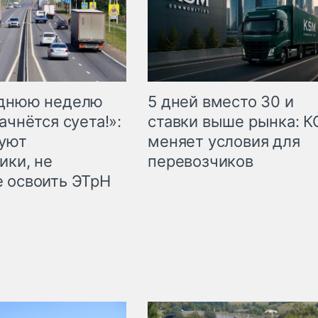
еднюю неделю
5 дней вместо 30 и
ачнётся суета!»:
ставки выше рынка: 
куют
меняет условия для
ики, не
перевозчиков
 освоить ЭТрН