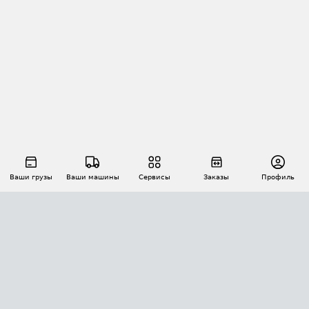
Ваши грузы
Ваши машины
Сервисы
Заказы
Профиль
АВТОМАТИЗАЦИЯ ПЕРЕВОЗОК
Площадки
Заказы
Торги
Тендеры
АТИ-Доки
GPS-мониторинг
АТИ Мессенджер
Цепочки грузов
API ATI.SU