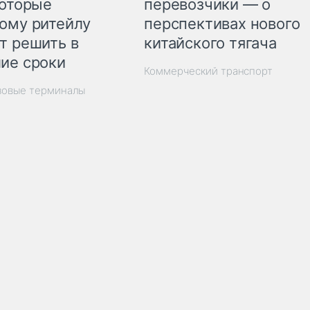
перевозчики — о
которые
перспективах нового
ому ритейлу
китайского тягача
т решить в
ие сроки
Коммерческий транспорт
зовые терминалы