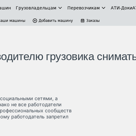
ашин
Грузовладельцам
Перевозчикам
АТИ-Доки
А
Ваши машины
Добавить машину
Заказы
водителю грузовика снимат
 социальными сетями, а
нако не все работодатели
 профессиональных сообществ
рому работодатель запретил