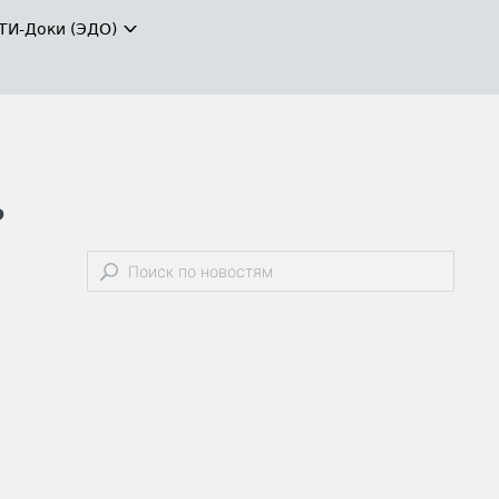
ТИ-Доки (ЭДО)
ь