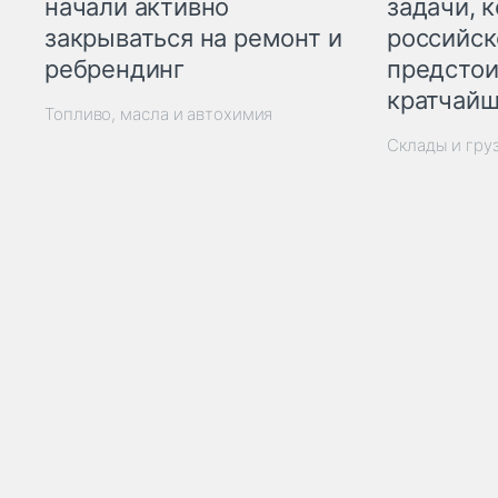
начали активно
задачи, 
закрываться на ремонт и
российск
ребрендинг
предстои
кратчайш
Топливо, масла и автохимия
Склады и гру