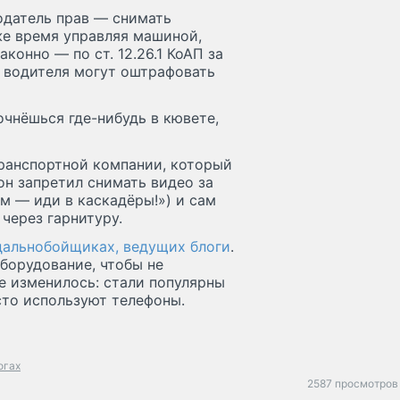
одатель прав — снимать
 же время управляя машиной,
аконно — по ст. 12.26.1 КоАП за
ы водителя могут оштрафовать
очнёшься где-нибудь в кювете,
ранспортной компании, который
он запретил снимать видео за
м — иди в каскадёры!») и сам
через гарнитуру.
дальнобойщиках, ведущих блоги
.
борудование, чтобы не
ое изменилось: стали популярны
сто используют телефоны.
огах
2587 просмотров 