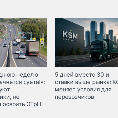
еднюю неделю
5 дней вместо 30 и
ачнётся суета!»:
ставки выше рынка: 
куют
меняет условия для
ики, не
перевозчиков
 освоить ЭТрН