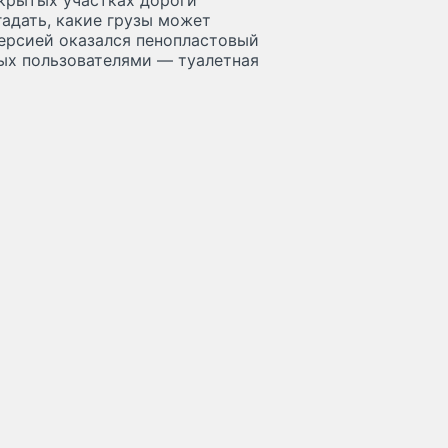
крытых участках дороги
гадать, какие грузы может
версией оказался пенопластовый
ных пользователями — туалетная