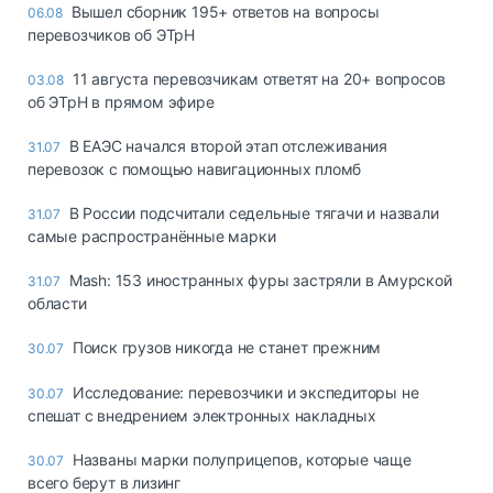
Вышел сборник 195+ ответов на вопросы
06.08
перевозчиков об ЭТрН
11 августа перевозчикам ответят на 20+ вопросов
03.08
об ЭТрН в прямом эфире
В ЕАЭС начался второй этап отслеживания
31.07
перевозок с помощью навигационных пломб
В России подсчитали седельные тягачи и назвали
31.07
самые распространённые марки
Mash: 153 иностранных фуры застряли в Амурской
31.07
области
Поиск грузов никогда не станет прежним
30.07
Исследование: перевозчики и экспедиторы не
30.07
спешат с внедрением электронных накладных
Названы марки полуприцепов, которые чаще
30.07
всего берут в лизинг