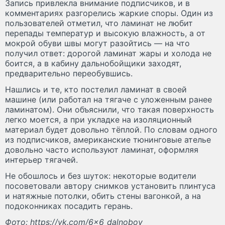
Запись привлекла внимание подписчиков, и в
комментариях разгорелись жаркие споры. Один из
пользователей отметил, что ламинат не любит
перепады температур и высокую влажность, а от
мокрой обуви швы могут разойтись — на что
получил ответ: дорогой ламинат жары и холода не
боится, а в кабину дальнобойщики заходят,
предварительно переобувшись.
Нашлись и те, кто постелил ламинат в своей
машине (или работал на тягаче с уложенным ранее
ламинатом). Они объяснили, что такая поверхность
легко моется, а при укладке на изоляционный
материал будет довольно тёплой. По словам одного
из подписчиков, американские тюнинговые ателье
довольно часто используют ламинат, оформляя
интерьер тягачей.
Не обошлось и без шуток: некоторые водители
посоветовали автору снимков установить плинтуса
и натяжные потолки, обить стены вагонкой, а на
подоконниках посадить герань.
Фото: https://vk.com/6x6_dalnoboy