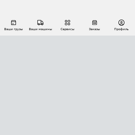
Ваши грузы
Ваши машины
Сервисы
Заказы
Профиль
АВТОМАТИЗАЦИЯ ПЕРЕВОЗОК
Площадки
Заказы
Торги
Тендеры
АТИ-Доки
GPS-мониторинг
АТИ Мессенджер
Цепочки грузов
API ATI.SU
ПОЛЕЗНОЕ
Расчет расстояний
БЕЗОПАСНОСТЬ
Академия ATI.SU
ATI.SU о безопасности
Звезды ATI.SU на вашем сайте
КОНТАКТЫ И ТАРИФЫ
Памятка по проверке контрагентов
Индекс ATI.SU FTL РФ