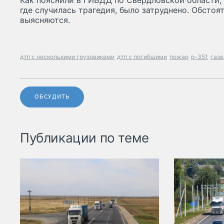
Как пояснили в ГИБДД по Свердловской области, 
где случилась трагедия, было затруднено. Обсто
выясняются.
дтп с несколькими грузовиками
дтп с погибшими
пожар
р-351
газе
ОБСУДИТЬ
Публикации по теме