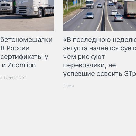
 бетономешалки
«В последнюю недел
 В России
августа начнётся суета
 сертификаты у
чем рискуют
 и Zoomlion
перевозчики, не
успевшие освоить ЭТ
й транспорт
Дзен