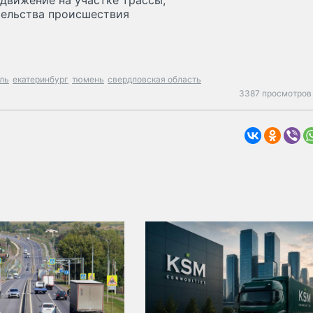
движение на участке трассы,
ятельства происшествия
ль
екатеринбург
тюмень
свердловская область
3387 просмотров 