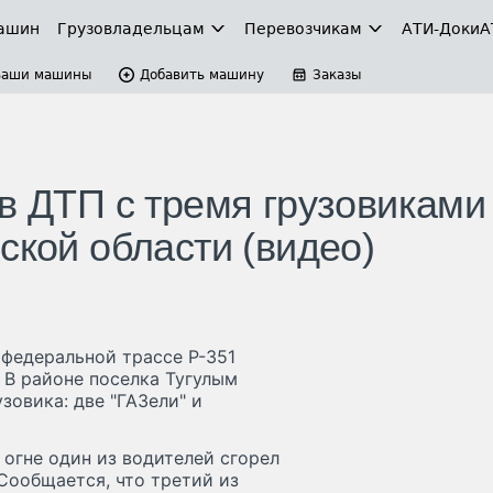
ашин
Грузовладельцам
Перевозчикам
АТИ-Доки
А
Ваши машины
Добавить машину
Заказы
в ДТП с тремя грузовиками
ской области (видео)
а федеральной трассе Р-351
 В районе поселка Тугулым
зовика: две "ГАЗели" и
 огне один из водителей сгорел
Сообщается, что третий из