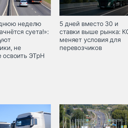
еднюю неделю
5 дней вместо 30 и
ачнётся суета!»:
ставки выше рынка: 
куют
меняет условия для
ики, не
перевозчиков
 освоить ЭТрН