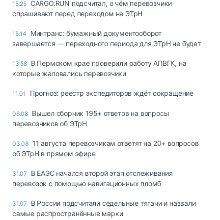
CARGO.RUN подсчитал, о чём перевозчики
15:25
спрашивают перед переходом на ЭТрН
Минтранс: бумажный документооборот
15:14
завершается — переходного периода для ЭТрН не будет
В Пермском крае проверили работу АПВГК, на
13:58
которые жаловались перевозчики
Прогноз: реестр экспедиторов ждёт сокращение
11:01
Вышел сборник 195+ ответов на вопросы
06.08
перевозчиков об ЭТрН
11 августа перевозчикам ответят на 20+ вопросов
03.08
об ЭТрН в прямом эфире
В ЕАЭС начался второй этап отслеживания
31.07
перевозок с помощью навигационных пломб
В России подсчитали седельные тягачи и назвали
31.07
самые распространённые марки