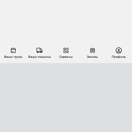
Ваши грузы
Ваши машины
Сервисы
Заказы
Профиль
АВТОМАТИЗАЦИЯ ПЕРЕВОЗОК
Площадки
Заказы
Торги
Тендеры
АТИ-Доки
GPS-мониторинг
АТИ Мессенджер
Цепочки грузов
API ATI.SU
ПОЛЕЗНОЕ