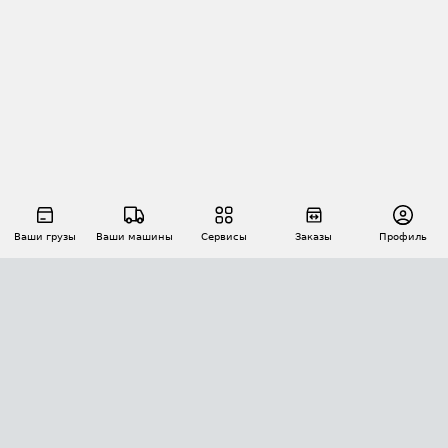
Ваши грузы
Ваши машины
Сервисы
Заказы
Профиль
АВТОМАТИЗАЦИЯ ПЕРЕВОЗОК
Площадки
Заказы
Торги
Тендеры
АТИ-Доки
GPS-мониторинг
АТИ Мессенджер
Цепочки грузов
API ATI.SU