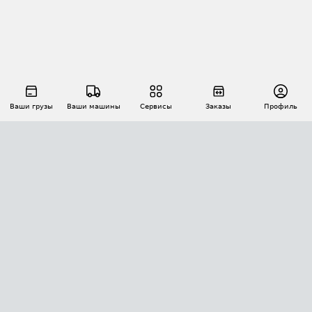
Ваши грузы
Ваши машины
Сервисы
Заказы
Профиль
АВТОМАТИЗАЦИЯ ПЕРЕВОЗОК
Площадки
Заказы
Торги
Тендеры
АТИ-Доки
GPS-мониторинг
АТИ Мессенджер
Цепочки грузов
API ATI.SU
ПОЛЕЗНОЕ
Расчет расстояний
БЕЗОПАСНОСТЬ
Академия ATI.SU