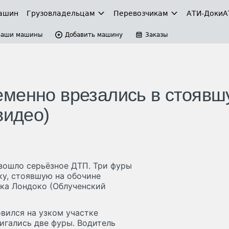
ашин
Грузовладельцам
Перевозчикам
АТИ-Доки
А
Ваши машины
Добавить машину
Заказы
еменно врезались в стоявш
видео)
изошло серьёзное ДТП. Три фуры
ку, стоявшую на обочине
лка Лондоко (Облученский
вился на узком участке
игались две фуры. Водитель