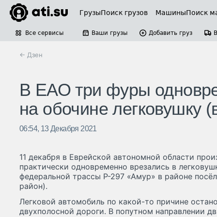
Грузы
Поиск грузов
Машины
Поиск м
Все сервисы
Ваши грузы
Добавить груз
← Дзен
В ЕАО три фуры одновр
на обочине легковушку (
06:54, 13 Декабря 2021
11 декабря в Еврейской автономной области про
практически одновременно врезались в легковуш
федеральной трассы Р-297 «Амур» в районе посё
район).
Легковой автомобиль по какой-то причине остано
двухполосной дороги. В попутном направлении дв