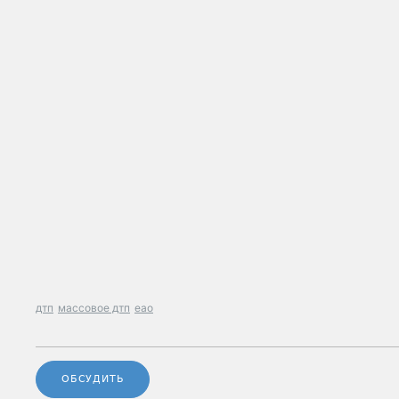
дтп
массовое дтп
еао
ОБСУДИТЬ