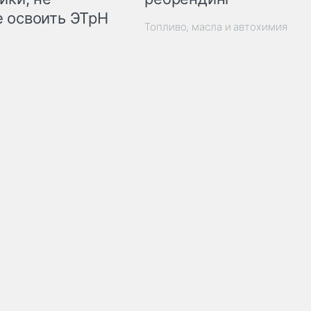
 освоить ЭТрН
Топливо, масла и автохимия