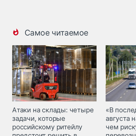
Самое читаемое
Атаки на склады: четыре
«В посл
задачи, которые
августа н
российскому ритейлу
чем рис
предстоит решить в
перевозч