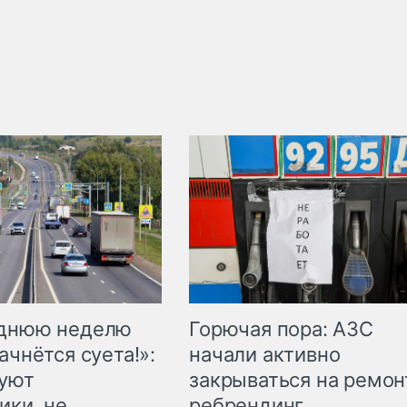
Горючая пора: АЗС
еднюю неделю
начали активно
ачнётся суета!»:
закрываться на ремон
куют
ребрендинг
ики, не