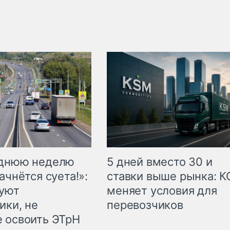
еднюю неделю
5 дней вместо 30 и
ачнётся суета!»:
ставки выше рынка: 
куют
меняет условия для
ики, не
перевозчиков
 освоить ЭТрН