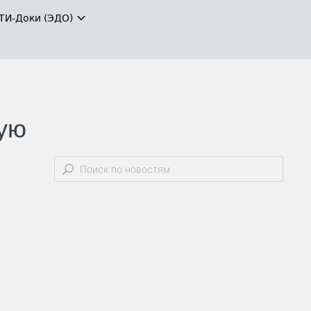
ТИ-Доки (ЭДО)
ую