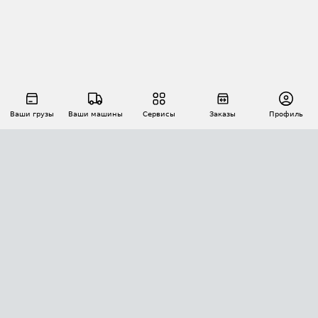
Ваши грузы
Ваши машины
Сервисы
Заказы
Профиль
АВТОМАТИЗАЦИЯ ПЕРЕВОЗОК
Площадки
Заказы
Торги
Тендеры
АТИ-Доки
GPS-мониторинг
АТИ Мессенджер
Цепочки грузов
API ATI.SU
ПОЛЕЗНОЕ
Расчет расстояний
БЕЗОПАСНОСТЬ