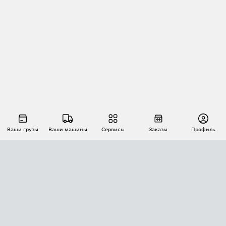
Ваши грузы
Ваши машины
Сервисы
Заказы
Профиль
АВТОМАТИЗАЦИЯ ПЕРЕВОЗОК
Площадки
Заказы
Торги
Тендеры
АТИ-Доки
GPS-мониторинг
АТИ Мессенджер
Цепочки грузов
API ATI.SU