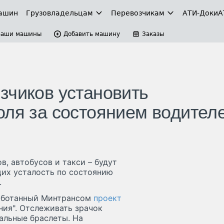
ашин
Грузовладельцам
Перевозчикам
АТИ-Доки
А
Ваши машины
Добавить машину
Заказы
зчиков установить
оля за состоянием водител
, автобусов и такси – будут
их усталость по состоянию
.
работанный Минтрансом
проект
ия". Отслеживать зрачок
иальные браслеты. На