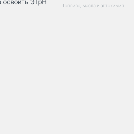
 освоить ЭТрН
Топливо, масла и автохимия