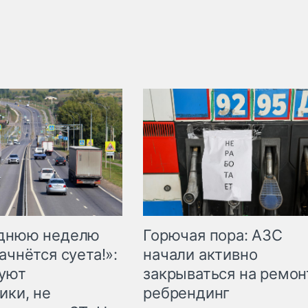
Горючая пора: АЗС
еднюю неделю
начали активно
ачнётся суета!»:
закрываться на ремон
куют
ребрендинг
ики, не