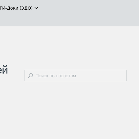
ТИ-Доки (ЭДО)
ей