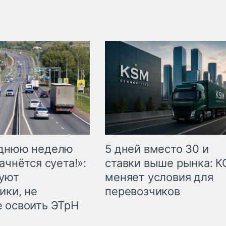
еднюю неделю
5 дней вместо 30 и
ачнётся суета!»:
ставки выше рынка: 
куют
меняет условия для
ики, не
перевозчиков
 освоить ЭТрН