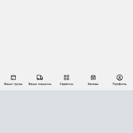
Ваши грузы
Ваши машины
Сервисы
Заказы
Профиль
АВТОМАТИЗАЦИЯ ПЕРЕВОЗОК
Площадки
Заказы
Торги
Тендеры
АТИ-Доки