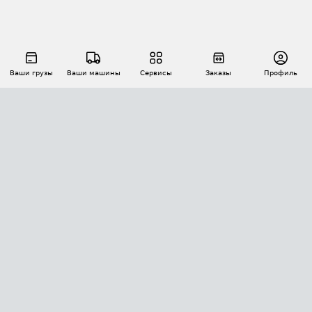
Ваши грузы
Ваши машины
Сервисы
Заказы
Профиль
АВТОМАТИЗАЦИЯ ПЕРЕВОЗОК
Площадки
Заказы
Торги
Тендеры
АТИ-Доки
GPS-мониторинг
АТИ Мессенджер
Цепочки грузов
API ATI.SU
ПОЛЕЗНОЕ
Расчет расстояний
БЕЗОПАСНОСТЬ
Академия ATI.SU
ATI.SU о безопасности
Звезды ATI.SU на вашем сайте
КОНТАКТЫ И ТАРИФЫ
Памятка по проверке контрагентов