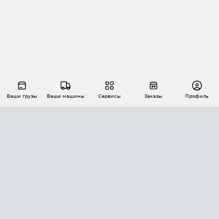
Ваши грузы
Ваши машины
Сервисы
Заказы
Профиль
АВТОМАТИЗАЦИЯ ПЕРЕВОЗОК
Площадки
Заказы
Торги
Тендеры
АТИ-Доки
GPS-мониторинг
АТИ Мессенджер
Цепочки грузов
API ATI.SU
ПОЛЕЗНОЕ