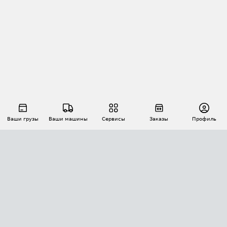
Ваши грузы
Ваши машины
Сервисы
Заказы
Профиль
АВТОМАТИЗАЦИЯ ПЕРЕВОЗОК
Площадки
Заказы
Торги
Тендеры
АТИ-Доки
GPS-мониторинг
АТИ Мессенджер
Цепочки грузов
API ATI.SU