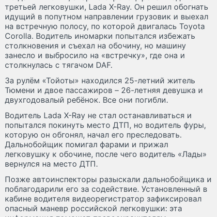
третьей легковушки, Lada X-Ray. Он решил обогнать
идущий в попутном направлении грузовик и выехал
на встречную полосу, по которой двигалась Toyota
Corolla. Водитель иномарки попытался избежать
столкновения и съехал на обочину, но машину
занесло и выбросило на «встречку», где она и
столкнулась с тягачом DAF.
За рулём «Тойоты» находился 25-летний житель
Тюмени и двое пассажиров – 26-летняя девушка и
двухгодовалый ребёнок. Все они погибли.
Водитель Lada X-Ray не стал останавливаться и
попытался покинуть место ДТП, но водитель фуры,
которую он обгонял, начал его преследовать.
Дальнобойщик помигал фарами и прижал
легковушку к обочине, после чего водитель «Лады»
вернулся на место ДТП.
Позже автоинспекторы разыскали дальнобойщика и
поблагодарили его за содействие. Установленный в
кабине водителя видеорегистратор зафиксировал
опасный маневр российской легковушки: эта