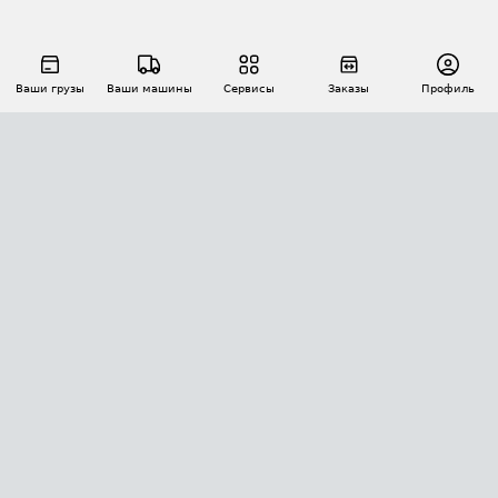
Ваши грузы
Ваши машины
Сервисы
Заказы
Профиль
АВТОМАТИЗАЦИЯ ПЕРЕВОЗОК
Площадки
Заказы
Торги
Тендеры
АТИ-Доки
GPS-мониторинг
АТИ Мессенджер
Цепочки грузов
API ATI.SU
ПОЛЕЗНОЕ
Расчет расстояний
БЕЗОПАСНОСТЬ
Академия ATI.SU
ATI.SU о безопасности
Звезды ATI.SU на вашем сайте
КОНТАКТЫ И ТАРИФЫ
Памятка по проверке контрагентов
Индекс ATI.SU FTL РФ
О системе ATI.SU