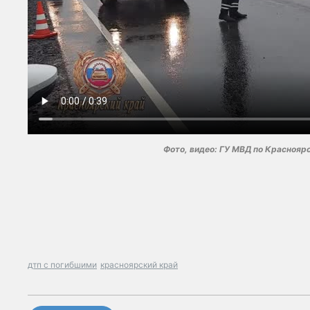
Фото, видео: ГУ МВД по Краснояр
дтп с погибшими
красноярский край