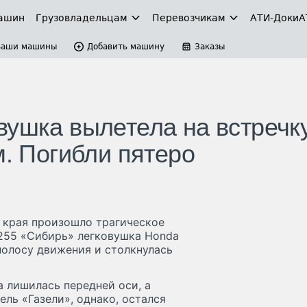
ашин
Грузовладельцам
Перевозчикам
АТИ-Доки
А
Ваши машины
Добавить машину
Заказы
вушка вылетела на встречк
м. Погибли пятеро
 края произошло трагическое
255 «Сибирь» легковушка Honda
 полосу движения и столкнулась
а лишилась передней оси, а
ль «Газели», однако, остался