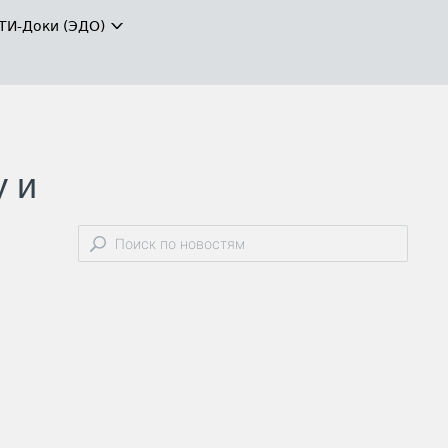
ТИ-Доки (ЭДО)
у и