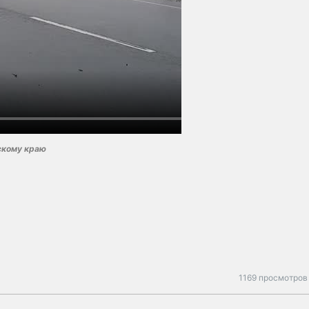
скому краю
1169 просмотров