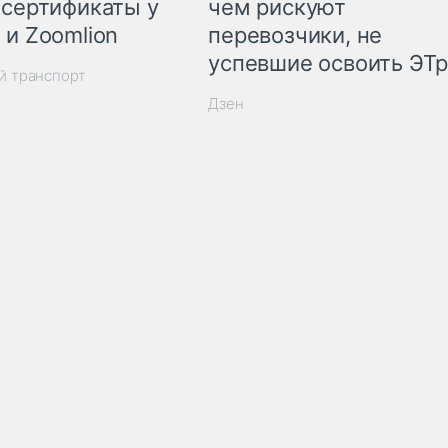
 сертификаты у
чем рискуют
 и Zoomlion
перевозчики, не
успевшие освоить ЭТ
й транспорт
Дзен