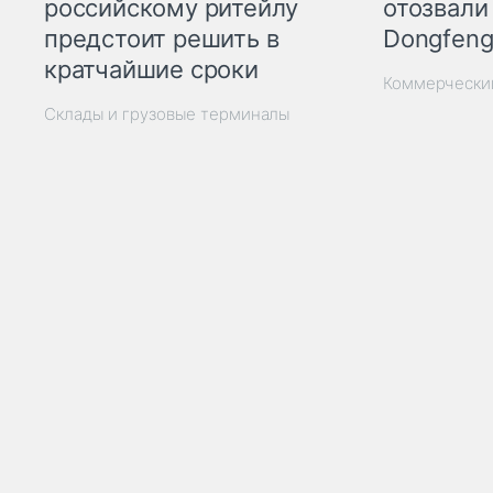
отозвали
российскому ритейлу
Dongfeng
предстоит решить в
кратчайшие сроки
Коммерчески
Склады и грузовые терминалы