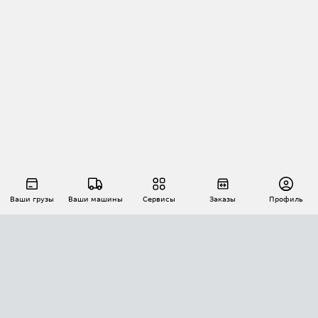
Ваши грузы
Ваши машины
Сервисы
Заказы
Профиль
АВТОМАТИЗАЦИЯ ПЕРЕВОЗОК
Площадки
Заказы
Торги
Тендеры
АТИ-Доки