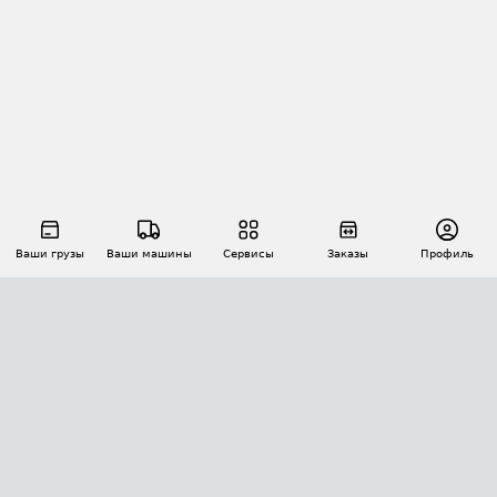
Ваши грузы
Ваши машины
Сервисы
Заказы
Профиль
АВТОМАТИЗАЦИЯ ПЕРЕВОЗОК
Площадки
Заказы
Торги
Тендеры
АТИ-Доки
GPS-мониторинг
АТИ Мессенджер
Цепочки грузов
API ATI.SU