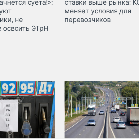
ачнётся суета!»:
ставки выше рынка: 
куют
меняет условия для
ики, не
перевозчиков
 освоить ЭТрН