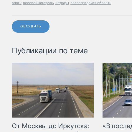
апвгк
весовой контроль
штрафы
волгоградская область
ОБСУДИТЬ
Публикации по теме
От Москвы до Иркутска:
«В посл