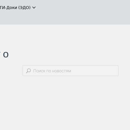
ТИ-Доки (ЭДО)
 о