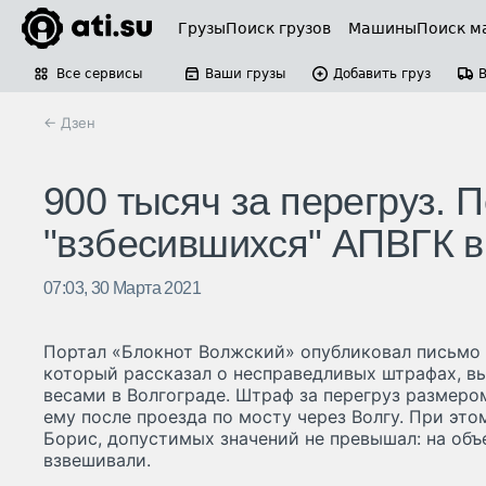
Грузы
Поиск грузов
Машины
Поиск м
Все сервисы
Ваши грузы
Добавить груз
← Дзен
900 тысяч за перегруз. 
"взбесившихся" АПВГК в
07:03, 30 Марта 2021
Портал «Блокнот Волжский» опубликовал письмо 
который рассказал о несправедливых штрафах, 
весами в Волгограде. Штраф за перегруз размеро
ему после проезда по мосту через Волгу. При это
Борис, допустимых значений не превышал: на объ
взвешивали.