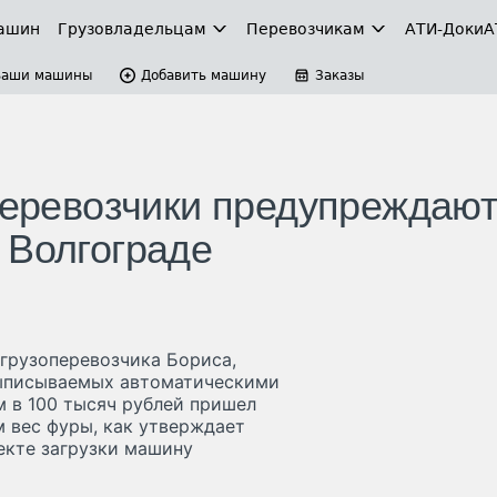
ашин
Грузовладельцам
Перевозчикам
АТИ-Доки
А
Ваши машины
Добавить машину
Заказы
Перевозчики предупреждают
 Волгограде
грузоперевозчика Бориса,
выписываемых автоматическими
м в 100 тысяч рублей пришел
м вес фуры, как утверждает
екте загрузки машину