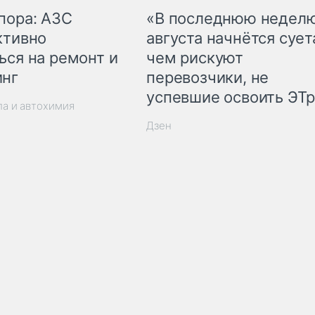
пора: АЗС
«В последнюю недел
ктивно
августа начнётся суета
ься на ремонт и
чем рискуют
инг
перевозчики, не
успевшие освоить ЭТ
ла и автохимия
Дзен