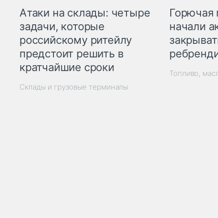
Горючая 
Атаки на склады: четыре
начали а
задачи, которые
закрыват
российскому ритейлу
ребренд
предстоит решить в
кратчайшие сроки
Топливо, мас
Склады и грузовые терминалы