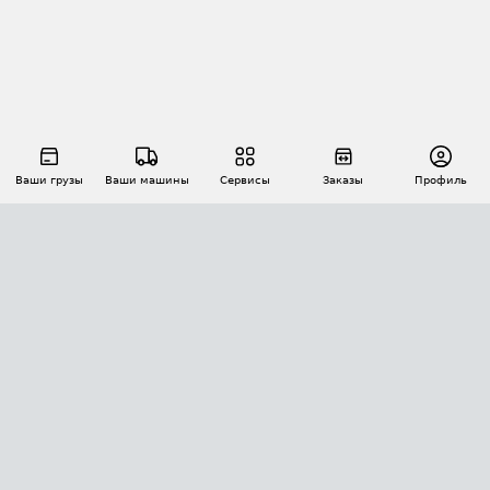
Ваши грузы
Ваши машины
Сервисы
Заказы
Профиль
АВТОМАТИЗАЦИЯ ПЕРЕВОЗОК
Площадки
Заказы
Торги
Тендеры
АТИ-Доки
GPS-мониторинг
АТИ Мессенджер
Цепочки грузов
API ATI.SU
ПОЛЕЗНОЕ
Расчет расстояний
БЕЗОПАСНОСТЬ