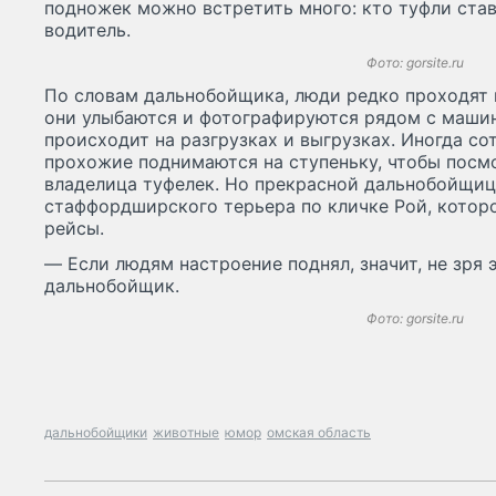
подножек можно встретить много: кто туфли стави
водитель.
Фото: gorsite.ru
По словам дальнобойщика, люди редко проходят 
они улыбаются и фотографируются рядом с машин
происходит на разгрузках и выгрузках. Иногда со
прохожие поднимаются на ступеньку, чтобы посмо
владелица туфелек. Но прекрасной дальнобойщицы
стаффордширского терьера по кличке Рой, которо
рейсы.
— Если людям настроение поднял, значит, не зря 
дальнобойщик.
Фото: gorsite.ru
дальнобойщики
животные
юмор
омская область