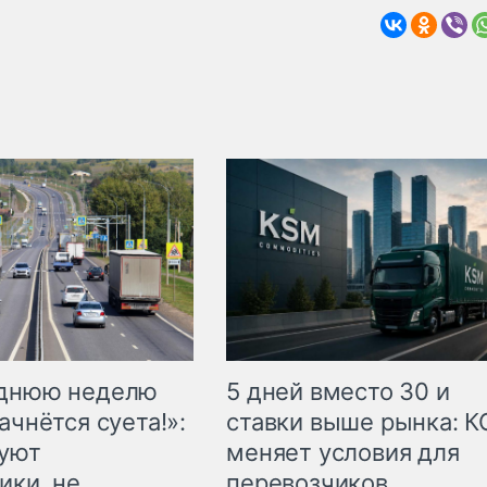
еднюю неделю
5 дней вместо 30 и
ачнётся суета!»:
ставки выше рынка: 
куют
меняет условия для
ики, не
перевозчиков