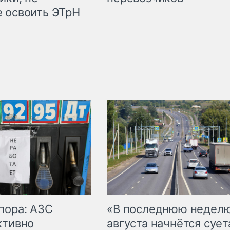
 освоить ЭТрН
пора: АЗС
«В последнюю недел
ктивно
августа начнётся суета