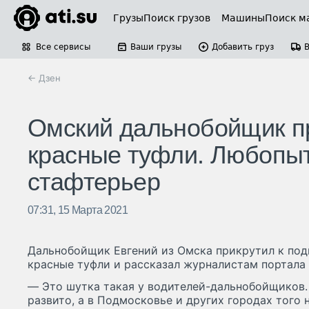
Грузы
Поиск грузов
Машины
Поиск м
Все сервисы
Ваши грузы
Добавить груз
← Дзен
Омский дальнобойщик пр
красные туфли. Любопыт
стафтерьер
07:31, 15 Марта 2021
Дальнобойщик Евгений из Омска прикрутил к под
красные туфли и рассказал журналистам портала Go
— Это шутка такая у водителей-дальнобойщиков. 
развито, а в Подмосковье и других городах того 