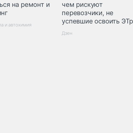
ься на ремонт и
чем рискуют
инг
перевозчики, не
успевшие освоить ЭТ
ла и автохимия
Дзен