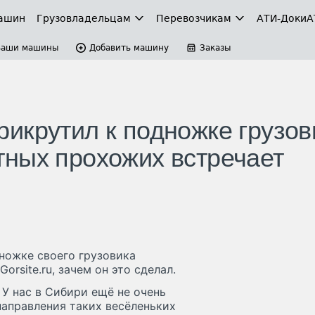
ашин
Грузовладельцам
Перевозчикам
АТИ-Доки
А
Ваши машины
Добавить машину
Заказы
икрутил к подножке грузов
ных прохожих встречает
ножке своего грузовика
rsite.ru, зачем он это сделал.
У нас в Сибири ещё не очень
направления таких весёленьких