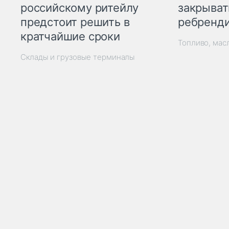
закрыват
российскому ритейлу
ребренд
предстоит решить в
кратчайшие сроки
Топливо, мас
Склады и грузовые терминалы