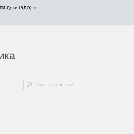
ТИ-Доки (ЭДО)
ика