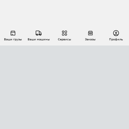
Ваши грузы
Ваши машины
Сервисы
Заказы
Профиль
АВТОМАТИЗАЦИЯ ПЕРЕВОЗОК
Площадки
Заказы
Торги
Тендеры
АТИ-Доки
GPS-мониторинг
АТИ Мессенджер
Цепочки грузов
API ATI.SU
ПОЛЕЗНОЕ
Расчет расстояний
БЕЗОПАСНОСТЬ
Академия ATI.SU