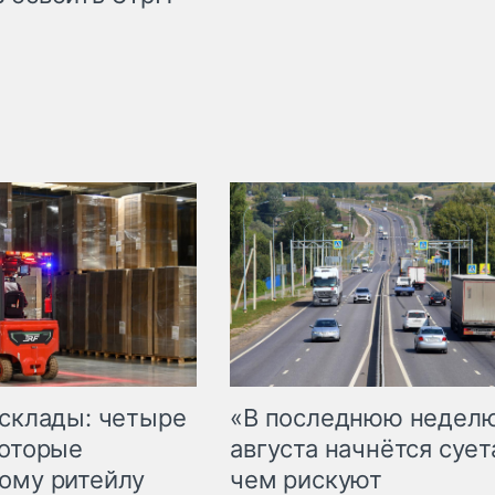
 склады: четыре
«В последнюю недел
которые
августа начнётся суета
ому ритейлу
чем рискуют