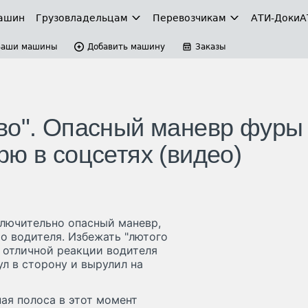
ашин
Грузовладельцам
Перевозчикам
АТИ-Доки
А
Ваши машины
Добавить машину
Заказы
во". Опасный маневр фуры
ю в соцсетях (видео)
лючительно опасный маневр,
о водителя. Избежать "лютого
я отличной реакции водителя
л в сторону и вырулил на
ная полоса в этот момент