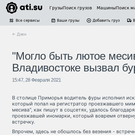
Грузы
Поиск грузов
Машины
Поиск м
Все сервисы
Ваши грузы
Добавить груз
← Дзен
"Могло быть лютое меси
Владивостоке вызвал бур
15:47, 28 Февраля 2021
В столице Приморья водитель фуры исполнил иск
который попал на регистратор проезжавшего мим
месива", как пишут в соцсетях, удалось благодар
проезжавшей иномарки, который вовремя отверну
встречку.
Впрочем, здесь не обошлось без везения - встреч