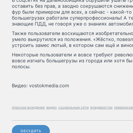
В соцсетях на дальнобойщика обрушили ушаты гр
оставить без прав, а заодно сокрушаются снижен
фур были примером для всех, а сейчас - какой-то
большегрузах работали суперпрофессионалы! А те
знающие ПДД, не говоря уже о знаниях автомобил
Также пользователи восхищаются изобретательно
умело выкрутился из положения. «Жёстко, повезл
устроить замес лютый, в котором сам ещё и вино
Некоторые пользователи и вовсе требуют револю
вовсе изгнать большегрузы из города или хотя бы
полосы.
Видео: vostokmedia.com
опасное вождение
видео
социальные сети
владивосток
приморски
ОБСУДИТЬ