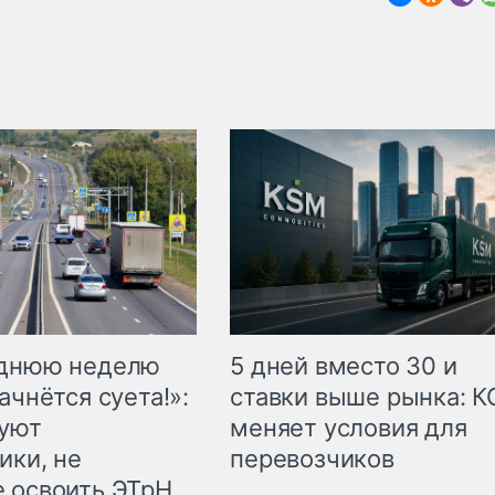
еднюю неделю
5 дней вместо 30 и
ачнётся суета!»:
ставки выше рынка: 
куют
меняет условия для
ики, не
перевозчиков
 освоить ЭТрН