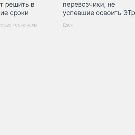
т решить в
перевозчики, не
ие сроки
успевшие освоить ЭТ
зовые терминалы
Дзен