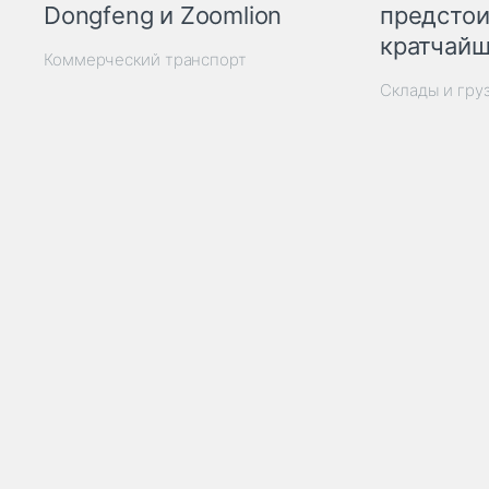
Dongfeng и Zoomlion
предстои
кратчайш
Коммерческий транспорт
Склады и гру