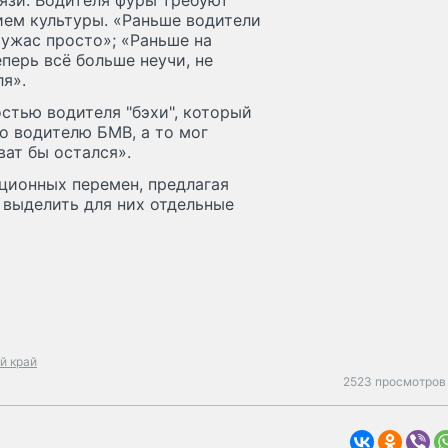
язи. Водителя фуры требуют
ием культуры. «Раньше водители
 ужас просто»; «Раньше на
перь всё больше неучи, не
я».
стью водителя "бэхи", который
о водителю БМВ, а то мог
ват бы остался».
ционных перемен, предлагая
 выделить для них отдельные
й край
2523 просмотров 