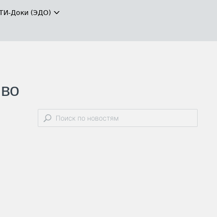
ТИ-Доки (ЭДО)
 во