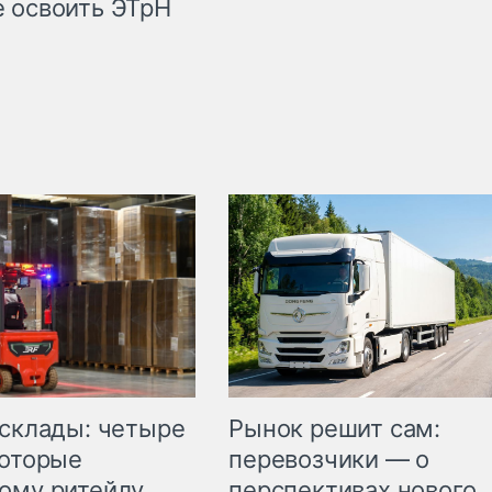
 освоить ЭТрН
Рынок решит сам:
 склады: четыре
перевозчики — о
которые
перспективах нового
ому ритейлу