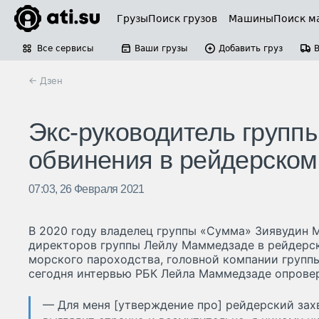
Грузы
Поиск грузов
Машины
Поиск м
Все сервисы
Ваши грузы
Добавить груз
← Дзен
Экс-руководитель группы
обвинения в рейдерско
07:03, 26 Февраля 2021
В 2020 году владелец группы «Сумма» Зиявудин 
директоров группы Лейлу Маммедзаде в рейдерс
морского пароходства, головной компании групп
сегодня интервью РБК Лейла Маммедзаде опровер
— Для меня [утверждение про] рейдерский захв