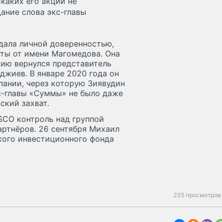
каких его акций не
дание слова экс-главы
дала личной доверенностью,
нты от имени Магомедова. Она
сию вернулся представитель
джиев. В январе 2020 года он
ании, через которую Зиявудин
с-главы «Суммы» не было даже
кий захват.
SCO контроль над группой
артнёров. 26 сентября Михаил
кого инвестиционного фонда
235 просмотров 