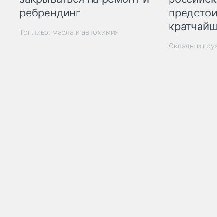
ребрендинг
предстои
кратчайш
Топливо, масла и автохимия
Склады и гру