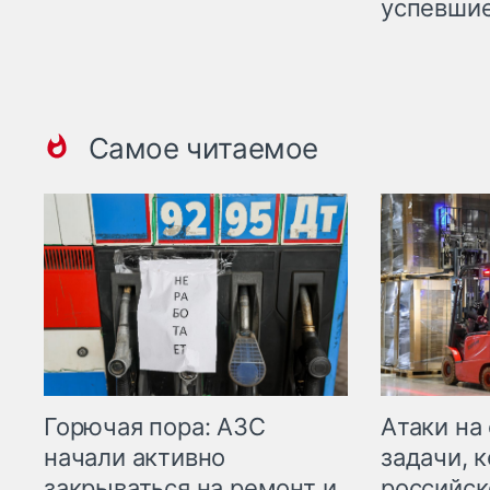
успевшие
Самое читаемое
Горючая пора: АЗС
Атаки на
начали активно
задачи, 
закрываться на ремонт и
российск