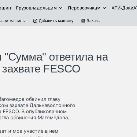
ашин
Грузовладельцам
Перевозчикам
АТИ-Доки
А
Ваши машины
Добавить машину
Заказы
 "Сумма" ответила на
м захвате FESCO
Магомедов обвинил главу
ком захвате Дальневосточного
ы FESCO. В опубликованном
гла обвинения Магомедова.
ат и мое участие в нем