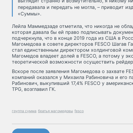
выглядит странно и возмутительно, я никому ни
передавала и передать не могла, – приводит из
«Суммы».
Лейла Маммедзаде отметила, что никогда не обла
которая давала бы ей право подписывать докуме
подчеркнула, что в конце 2019 года из США в Рос
Магомедова в совете директоров FESCO Шагав Га
стал единственным директором холдинговой комп
Магомедов владеет долей в FESCO, а потому у эк
теоретической возможности осуществить рейдерс
Вскоре после заявления Магомедова о захвате FE
компаний оказался у Михаила Рабиновича и его п
Рабинович, выкупивший 17,4% FESCO у американс
TPG, возглавил ГК.
группа сумма
братья магомедовы
fesco