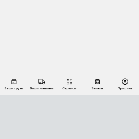
Ваши грузы
Ваши машины
Сервисы
Заказы
Профиль
АВТОМАТИЗАЦИЯ ПЕРЕВОЗОК
Площадки
Заказы
Торги
Тендеры
АТИ-Доки