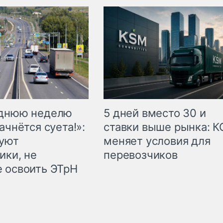
еднюю неделю
5 дней вместо 30 и
ачнётся суета!»:
ставки выше рынка: 
куют
меняет условия для
ики, не
перевозчиков
 освоить ЭТрН