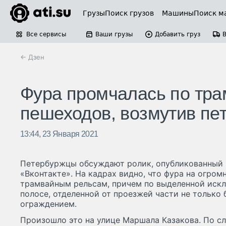
Грузы
Поиск грузов
Машины
Поиск м
Все сервисы
Ваши грузы
Добавить груз
← Дзен
Фура промчалась по тра
пешеходов, возмутив пе
13:44, 23 Января 2021
Петербуржцы обсуждают ролик, опубликованный в
«Вконтакте». На кадрах видно, что фура на огром
трамвайным рельсам, причем по выделенной иск
полосе, отделенной от проезжей части не только
ограждением.
Произошло это на улице Маршала Казакова. По сл