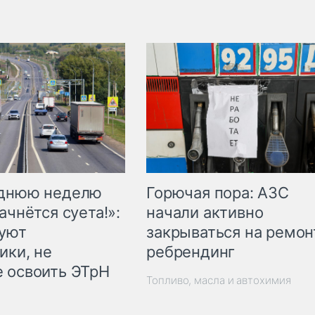
Горючая пора: АЗС
еднюю неделю
начали активно
ачнётся суета!»:
закрываться на ремон
куют
ребрендинг
ики, не
 освоить ЭТрН
Топливо, масла и автохимия