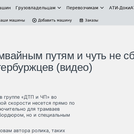
ашин
Грузовладельцам
Перевозчикам
АТИ-Доки
А
Ваши машины
Добавить машину
Заказы
мвайным путям и чуть не с
тербуржцев (видео)
 группе «ДТП и ЧП» во
ной скорости несется прямо по
лючительно для трамваев
 бордюром, но и специальным
овам автора ролика, таких