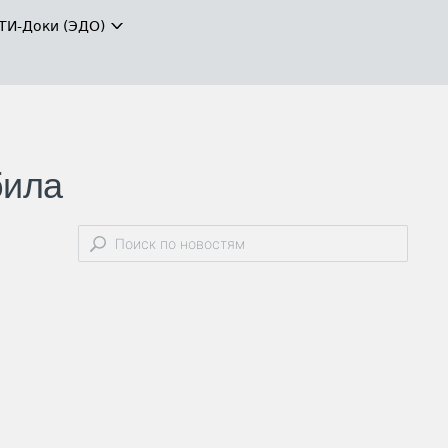
ТИ-Доки (ЭДО)
била