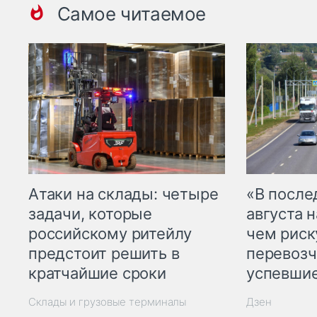
Самое читаемое
Атаки на склады: четыре
«В посл
задачи, которые
августа н
российскому ритейлу
чем рис
предстоит решить в
перевозч
кратчайшие сроки
успевшие
Склады и грузовые терминалы
Дзен