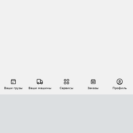
Ваши грузы
Ваши машины
Сервисы
Заказы
Профиль
АВТОМАТИЗАЦИЯ ПЕРЕВОЗОК
Площадки
Заказы
Торги
Тендеры
АТИ-Доки