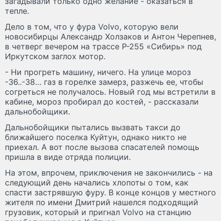
загадывали только одно желание - оказаться в
тепле.
Дело в том, что у фура Volvo, которую вели
новосибирцы Александр Холзаков и Антон Черепнев,
в четверг вечером на трассе Р-255 «Сибирь» под
Иркутском заглох мотор.
- Ни прогреть машину, ничего. На улице мороз
-36..-38… газ в горелке замерз, разжечь ее, чтобы
согреться не получалось. Новый год мы встретили в
кабине, мороз пробирал до костей, - рассказали
дальнобойщики.
Дальнобойщики пытались вызвать такси до
ближайшего поселка Куйтун, однако никто не
приехал. А вот после вызова спасателей помощь
пришла в виде отряда полиции.
На этом, впрочем, приключения не закончились - на
следующий день начались хлопоты о том, как
спасти застрявшую фуру. В конце концов у местного
жителя по имени Дмитрий нашелся подходящий
грузовик, который и пригнал Volvo на станцию