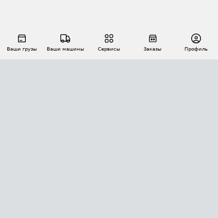
Ваши грузы
Ваши машины
Сервисы
Заказы
Профиль
АВТОМАТИЗАЦИЯ ПЕРЕВОЗОК
Площадки
Заказы
Торги
Тендеры
АТИ-Доки
GPS-мониторинг
АТИ Мессенджер
Цепочки грузов
API ATI.SU
ПОЛЕЗНОЕ
Расчет расстояний
БЕЗОПАСНОСТЬ
Академия ATI.SU
ATI.SU о безопасности
Звезды ATI.SU на вашем сайте
КОНТАКТЫ И ТАРИФЫ
Памятка по проверке контрагентов