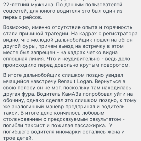
22-летний мужчина. По данным пользователей
соцсетей, для юного водителя это был один из
первых рейсов.
Возможно, именно отсутствие опыта и горячность
стали причиной трагедии. На кадрах с регистратора
видно, что молодой дальнобойщик пошел на обгон
другой фуры, причем выезд на встречку в этом
месте был запрещен - на кадрах четко видна
сплошная линия. Что и неудивительно - ведь дело
происходило перед довольно крутым поворотом.
В итоге дальнобойщик слишком поздно увидел
мчащийся навстречу Renault Logan. Вернуться в
свою полосу он не мог, поскольку там находилась
другая фура. Водитель КамАЗа попробовал уйти на
обочину, однако сделал это слишком поздно, к тому
же аналогичный маневр предпринял и водитель
такси. В итоге дело кончилось лобовым
столкновением с предсказуемым результатом -
погибли таксист и пожилая пассажирка. У
погибшего водителя иномарки остались жена и
трое детей.