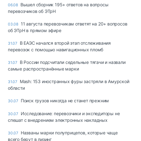
Вышел сборник 195+ ответов на вопросы
06.08
перевозчиков об ЭТрН
11 августа перевозчикам ответят на 20+ вопросов
03.08
об ЭТрН в прямом эфире
В ЕАЭС начался второй этап отслеживания
31.07
перевозок с помощью навигационных пломб
В России подсчитали седельные тягачи и назвали
31.07
самые распространённые марки
Mash: 153 иностранных фуры застряли в Амурской
31.07
области
Поиск грузов никогда не станет прежним
30.07
Исследование: перевозчики и экспедиторы не
30.07
спешат с внедрением электронных накладных
Названы марки полуприцепов, которые чаще
30.07
всего берут в лизинг