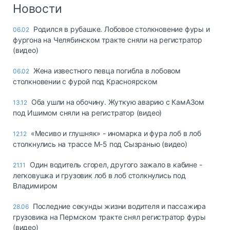
Логистика, грузы
Новости
Негабаритные и
Родился в рубашке. Лобовое столкновение фуры и
06.02
опасные грузы
фургона на Челябинском тракте сняли на регистратор
Безопасность и
(видео)
страхование
Жена известного певца погибла в лобовом
06.02
Таможня и ВЭД
столкновении с фурой под Красноярском
Склады и
Оба ушли на обочину. Жуткую аварию с КамАЗом
13.12
грузовые
под Ишимом сняли на регистратор (видео)
терминалы
Коммерческий
«Месиво и глушняк» - иномарка и фура лоб в лоб
12.12
транспорт
столкнулись на трассе М-5 под Сызранью (видео)
Спецтехника
Один водитель сгорел, другого зажало в кабине -
21.11
легковушка и грузовик лоб в лоб столкнулись под
Автосервис,
Владимиром
запчасти, шины
Топливо, масла и
Последние секунды жизни водителя и пассажира
28.06
Дзен
автохимия
грузовика на Пермском тракте снял регистратор фуры
(видео)