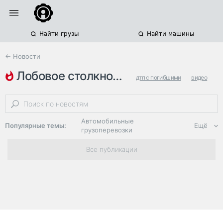
Найти грузы
Найти машины
← Новости
лобовое столкновение
дтп с погибшими
видео
дтп с несколькими грузовиками
Автомобильные
Популярные темы:
Ещё
грузоперевозки
Региональная
Все публикации
логистика
ЭДО, ИТ в
логистике
Дороги,
инфраструктура