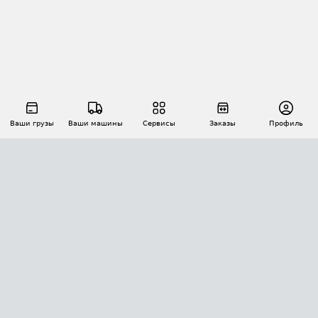
Ваши грузы
Ваши машины
Сервисы
Заказы
Профиль
АВТОМАТИЗАЦИЯ ПЕРЕВОЗОК
Площадки
Заказы
Торги
Тендеры
АТИ-Доки
GPS-мониторинг
АТИ Мессенджер
Цепочки грузов
API ATI.SU
ПОЛЕЗНОЕ
Расчет расстояний