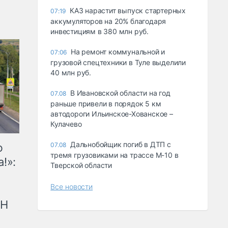
КАЗ нарастит выпуск стартерных
07:19
аккумуляторов на 20% благодаря
инвестициям в 380 млн руб.
На ремонт коммунальной и
07:06
грузовой спецтехники в Туле выделили
40 млн руб.
В Ивановской области на год
07.08
раньше привели в порядок 5 км
автодороги Ильинское-Хованское –
Кулачево
Дальнобойщик погиб в ДТП с
07.08
ю
тремя грузовиками на трассе М-10 в
!»:
Тверской области
Все новости
рН