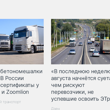
 бетономешалки
«В последнюю недел
 В России
августа начнётся суета
 сертификаты у
чем рискуют
 и Zoomlion
перевозчики, не
успевшие освоить ЭТ
й транспорт
Дзен