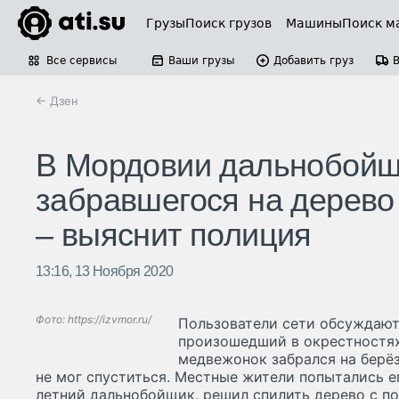
Грузы
Поиск грузов
Машины
Поиск м
Все сервисы
Ваши грузы
Добавить груз
← Дзен
В Мордовии дальнобойщ
забравшегося на дерево
– выяснит полиция
13:16, 13 Ноября 2020
Фото: https://izvmor.ru/
Пользователи сети обсуждают
произошедший в окрестностях
медвежонок забрался на берёз
не мог спуститься. Местные жители попытались ег
летний дальнобойщик, решил спилить дерево с п