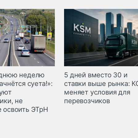
еднюю неделю
5 дней вместо 30 и
ачнётся суета!»:
ставки выше рынка: 
куют
меняет условия для
ики, не
перевозчиков
 освоить ЭТрН