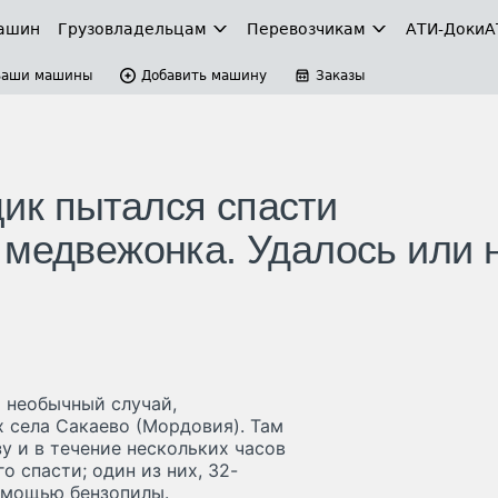
ашин
Грузовладельцам
Перевозчикам
АТИ-Доки
А
Ваши машины
Добавить машину
Заказы
ик пытался спасти
 медвежонка. Удалось или 
 необычный случай,
 села Сакаево (Мордовия). Там
у и в течение нескольких часов
о спасти; один из них, 32-
омощью бензопилы.