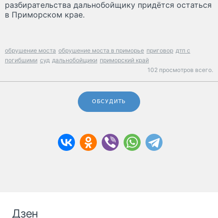
разбирательства дальнобойщику придётся остаться
в Приморском крае.
обрушение моста
обрушение моста в приморье
приговор
дтп с
погибшими
суд
дальнобойщики
приморский край
102 просмотров всего.
ОБСУДИТЬ
Дзен