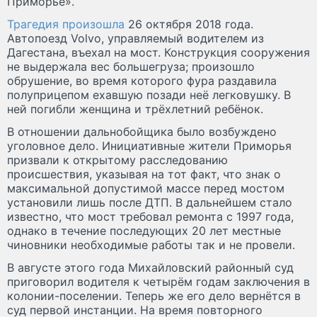
Приморье».
Трагедия произошла
26 октября 2018 года.
Автопоезд Volvo, управляемый водителем из
Дагестана, въехал на мост. Конструкция сооружения
не выдержала вес большегруза; произошло
обрушение, во время которого фура раздавила
полуприцепом ехавшую позади неё легковушку. В
ней погибли женщина и трёхлетний ребёнок.
В отношении дальнобойщика было возбуждено
уголовное дело. Инициативные жители Приморья
призвали к открытому расследованию
происшествия, указывая на тот факт, что знак о
максимальной допустимой массе перед мостом
установили лишь после ДТП. В дальнейшем стало
известно, что мост требовал ремонта с 1997 года,
однако в течение последующих 20 лет местные
чиновники необходимые работы так и не провели.
В августе этого года Михайловский районный суд
приговорил водителя к четырём годам заключения в
колонии-поселении. Теперь же его дело вернётся в
суд первой инстанции. На время повторного