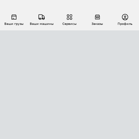
Ваши грузы
Ваши машины
Сервисы
Заказы
Профиль
АВТОМАТИЗАЦИЯ ПЕРЕВОЗОК
Площадки
Заказы
Торги
Тендеры
АТИ-Доки
GPS-мониторинг
АТИ Мессенджер
Цепочки грузов
API ATI.SU
ПОЛЕЗНОЕ
Расчет расстояний
БЕЗОПАСНОСТЬ
Академия ATI.SU
ATI.SU о безопасности
Звезды ATI.SU на вашем сайте
КОНТАКТЫ И ТАРИФЫ
Памятка по проверке контрагентов
Индекс ATI.SU FTL РФ
О системе ATI.SU
Светофор+